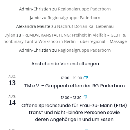
navigation
navigation
Admin-Christian
zu
Regionalgruppe Paderborn
Jamie
zu
Regionalgruppe Paderborn
Alexandra Meiste
zu
Nachruf Dorian Kai Liebenau
Dylan
zu
FREMDVERANSTALTUNG: Freiheit in Vielfalt – GLBTI &
nonbinary Tantra Workshop in Berlin – überregional – Massage
Admin-Christian
zu
Regionalgruppe Paderborn
Anstehende Veranstaltungen
AUG.
17:00
-
19:00
13
TM e.V. – Gruppentreffen der RG Paderborn
AUG.
12:30
-
13:30
14
Offene Sprechstunde für Frau-zu-Mann (FzM)
trans* und nicht-binäre Personen sowie
deren Angehörige in und um Essen