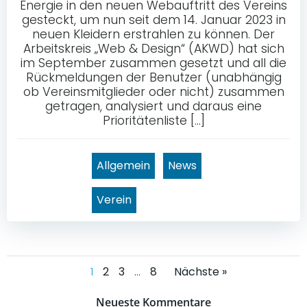
Energie in den neuen Webauftritt des Vereins
gesteckt, um nun seit dem 14. Januar 2023 in
neuen Kleidern erstrahlen zu können. Der
Arbeitskreis „Web & Design“ (AKWD) hat sich
im September zusammen gesetzt und all die
Rückmeldungen der Benutzer (unabhängig
ob Vereinsmitglieder oder nicht) zusammen
getragen, analysiert und daraus eine
Prioritätenliste […]
Allgemein
News
Verein
Posts
Posts
Page
Page
Page
Page
1
2
3
…
8
Nächste »
Neueste Kommentare