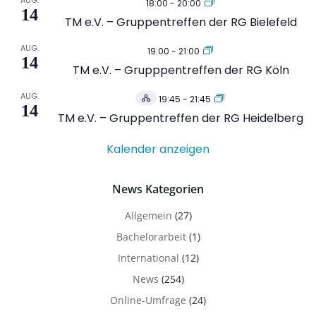
AUG.
18:00
-
20:00
14
TM e.V. – Gruppentreffen der RG Bielefeld
AUG.
19:00
-
21:00
14
TM e.V. – Grupppentreffen der RG Köln
AUG.
19:45
-
21:45
Hybrid
14
Veranstaltung
TM e.V. – Gruppentreffen der RG Heidelberg
Kalender anzeigen
News Kategorien
Allgemein
(27)
Bachelorarbeit
(1)
International
(12)
News
(254)
Online-Umfrage
(24)