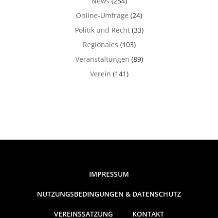
News
(254)
Online-Umfrage
(24)
Politik und Recht
(33)
Regionales
(103)
Veranstaltungen
(89)
Verein
(141)
IMPRESSUM
NUTZUNGSBEDINGUNGEN & DATENSCHUTZ
VEREINSSATZUNG
KONTAKT