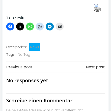
Teilen mit:
Categories:
News
Tags:
No Tag
Post
Post
Previous post
Next post
navigation
navigation
No responses yet
Schreibe einen Kommentar
Deine E-Mail-Adresse wird nicht veröffentlicht.