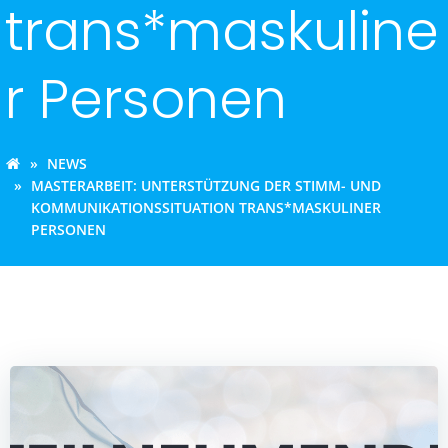
trans*maskuline
r Personen
NEWS
MASTERARBEIT: UNTERSTÜTZUNG DER STIMM- UND
KOMMUNIKATIONSSITUATION TRANS*MASKULINER
PERSONEN