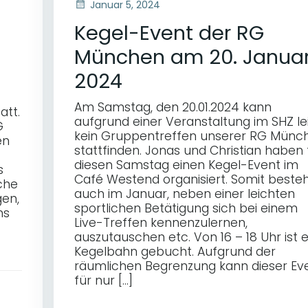
Januar 5, 2024
Kegel-Event der RG
München am 20. Janua
2024
Am Samstag, den 20.01.2024 kann
att.
aufgrund einer Veranstaltung im SHZ le
G
kein Gruppentreffen unserer RG Münc
en
stattfinden. Jonas und Christian haben 
diesen Samstag einen Kegel-Event im
s
Café Westend organisiert. Somit beste
che
auch im Januar, neben einer leichten
en,
sportlichen Betätigung sich bei einem
ns
Live-Treffen kennenzulernen,
auszutauschen etc. Von 16 – 18 Uhr ist 
Kegelbahn gebucht. Aufgrund der
räumlichen Begrenzung kann dieser Ev
für nur […]