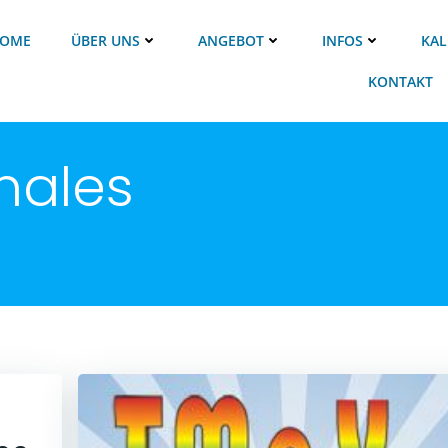
OME
ÜBER UNS
ANGEBOT
INFOS
KAL
KONTAKT
nales