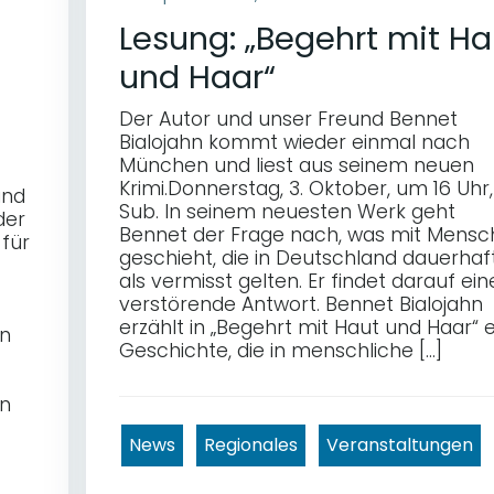
Lesung: „Begehrt mit Ha
t
und Haar“
Der Autor und unser Freund Bennet
Bialojahn kommt wieder einmal nach
München und liest aus seinem neuen
Krimi.Donnerstag, 3. Oktober, um 16 Uhr,
und
Sub. In seinem neuesten Werk geht
der
Bennet der Frage nach, was mit Mens
 für
geschieht, die in Deutschland dauerhaf
als vermisst gelten. Er findet darauf ein
verstörende Antwort. Bennet Bialojahn
erzählt in „Begehrt mit Haut und Haar“ 
en
Geschichte, die in menschliche […]
en
News
Regionales
Veranstaltungen