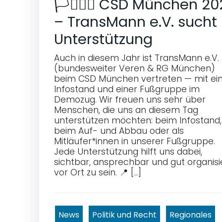
🏳️‍⚧️🏳️‍🌈 CSD München 2
– TransMann e.V. sucht
Unterstützung
Auch in diesem Jahr ist TransMann e.V.
(bundesweiter Veren & RG München)
beim CSD München vertreten — mit e
Infostand und einer Fußgruppe im
Demozug. Wir freuen uns sehr über
Menschen, die uns an diesem Tag
unterstützen möchten: beim Infostand,
beim Auf- und Abbau oder als
Mitläufer*innen in unserer Fußgruppe.
Jede Unterstützung hilft uns dabei,
sichtbar, ansprechbar und gut organisi
vor Ort zu sein. 📍 […]
News
Politik und Recht
Regionales