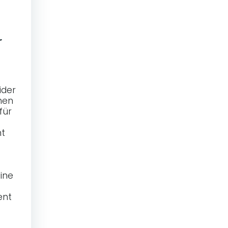
r
ider
hen
für
ht
eine
ent