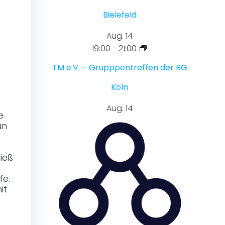
Bielefeld
Aug.
14
19:00
-
21:00
TM e.V. – Grupppentreffen der RG
Köln
Aug.
14
e
un
ieß
fe.
it