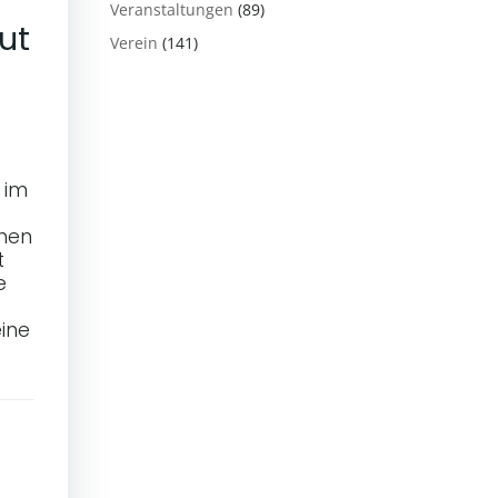
Veranstaltungen
(89)
ut
Verein
(141)
 im
chen
t
e
eine