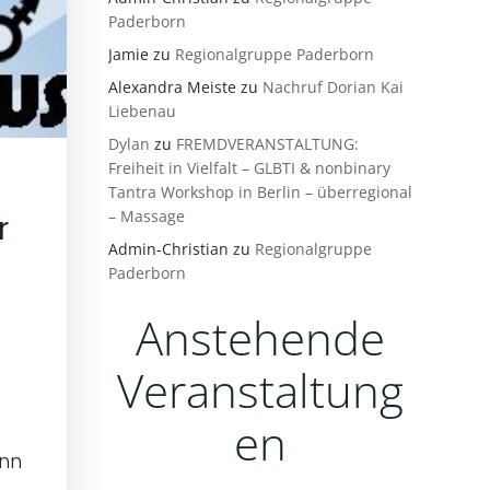
Paderborn
Jamie
zu
Regionalgruppe Paderborn
Alexandra Meiste
zu
Nachruf Dorian Kai
Liebenau
Dylan
zu
FREMDVERANSTALTUNG:
Freiheit in Vielfalt – GLBTI & nonbinary
Tantra Workshop in Berlin – überregional
– Massage
r
Admin-Christian
zu
Regionalgruppe
Paderborn
Anstehende
Veranstaltung
en
ann