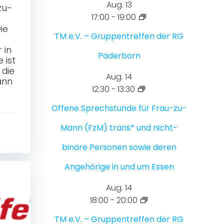
Aug.
13
zu-
17:00
-
19:00
ie
TM e.V. – Gruppentreffen der RG
 in
Paderborn
 ist
 die
Aug.
14
ann
12:30
-
13:30
Offene Sprechstunde für Frau-zu-
Mann (FzM) trans* und nicht-
binäre Personen sowie deren
Angehörige in und um Essen
Aug.
14
18:00
-
20:00
TM e.V. – Gruppentreffen der RG