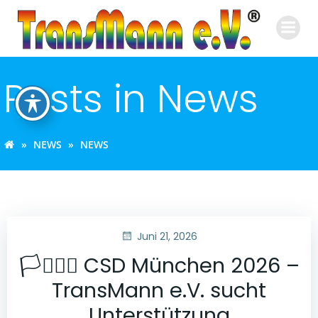
Zum
Inhalt
springen
Posts in News
NEWS
NEWS
Juni 21, 2026
🏳️‍⚧️🏳️‍🌈 CSD München 2026 –
TransMann e.V. sucht
Unterstützung