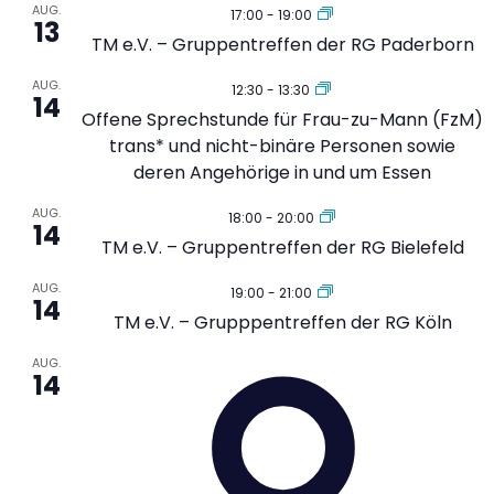
AUG.
17:00
-
19:00
13
TM e.V. – Gruppentreffen der RG Paderborn
AUG.
12:30
-
13:30
14
Offene Sprechstunde für Frau-zu-Mann (FzM)
trans* und nicht-binäre Personen sowie
deren Angehörige in und um Essen
AUG.
18:00
-
20:00
14
TM e.V. – Gruppentreffen der RG Bielefeld
AUG.
19:00
-
21:00
14
TM e.V. – Grupppentreffen der RG Köln
AUG.
14