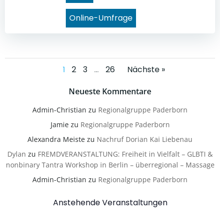
Online-Umfrage
Posts
Posts
Page
Page
Page
Page
1
2
3
…
26
Nächste »
navigation
navigatio
Neueste Kommentare
Admin-Christian
zu
Regionalgruppe Paderborn
Jamie
zu
Regionalgruppe Paderborn
Alexandra Meiste
zu
Nachruf Dorian Kai Liebenau
Dylan
zu
FREMDVERANSTALTUNG: Freiheit in Vielfalt – GLBTI &
nonbinary Tantra Workshop in Berlin – überregional – Massage
Admin-Christian
zu
Regionalgruppe Paderborn
Anstehende Veranstaltungen