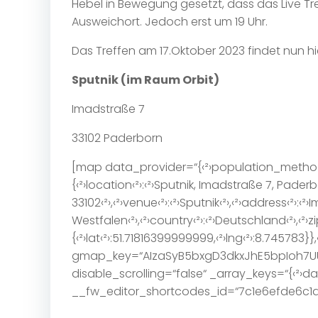
Hebel in Bewegung gesetzt, dass das Live Tr
Ausweichort. Jedoch erst um 19 Uhr.
Das Treffen am 17.Oktober 2023 findet nun hie
Sputnik (im Raum Orbit)
Imadstraße 7
33102 Paderborn
[map data_provider=“{‹²›population_method‹²›:‹²
{‹²›location‹²›:‹²›Sputnik, Imadstraße 7, Pad
33102‹²›,‹²›venue‹²›:‹²›Sputnik‹²›,‹²›address‹²›:‹²›
Westfalen‹²›,‹²›country‹²›:‹²›Deutschland‹²›,‹²›zip
{‹²›lat‹²›:51.71816399999999,‹²›lng‹²›:8.745783}},‹²›title
gmap_key=“AIzaSyB5bxgD3dkxJhE5bpIoh7U
disable_scrolling=“false“ _array_keys=“{‹²›d
__fw_editor_shortcodes_id=“7c1e6efde6c