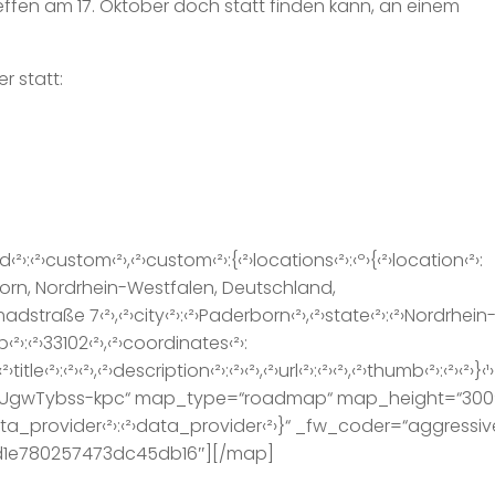
effen am 17. Oktober doch statt finden kann, an einem
r statt:
›custom‹²›,‹²›custom‹²›:{‹²›locations‹²›:‹º›{‹²›location‹²›:
erborn, Nordrhein-Westfalen, Deutschland,
Imadstraße 7‹²›,‹²›city‹²›:‹²›Paderborn‹²›,‹²›state‹²›:‹²›Nordrhein
‹²›:‹²›33102‹²›,‹²›coordinates‹²›:
‹²›:‹²›‹²›,‹²›description‹²›:‹²›‹²›,‹²›url‹²›:‹²›‹²›,‹²›thumb‹²›:‹²›‹²›}‹¹
UgwTybss-kpc“ map_type=“roadmap“ map_height=“300
ata_provider‹²›:‹²›data_provider‹²›}“ _fw_coder=“aggressiv
1d1e780257473dc45db16″][/map]