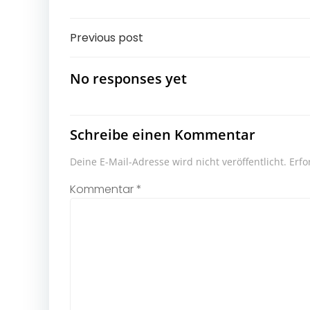
Post
Previous post
navigation
No responses yet
Schreibe einen Kommentar
Deine E-Mail-Adresse wird nicht veröffentlicht.
Erfo
Kommentar
*