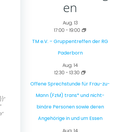
en
Aug.
13
17:00
-
19:00
TM e.V. – Gruppentreffen der RG
Paderborn
Aug.
14
12:30
-
13:30
Offene Sprechstunde für Frau-zu-
-
Mann (FzM) trans* und nicht-
›}}“
″
binäre Personen sowie deren
e“
Angehörige in und um Essen
Aug.
14