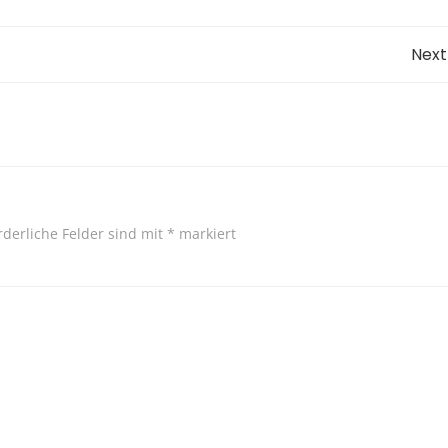
Post
Next
navigation
rderliche Felder sind mit
*
markiert