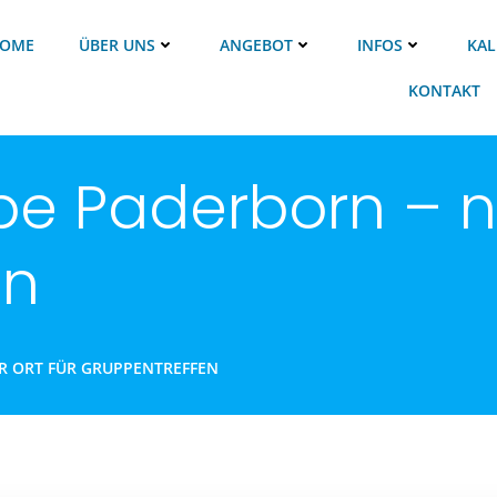
OME
ÜBER UNS
ANGEBOT
INFOS
KAL
KONTAKT
e Paderborn – ne
en
R ORT FÜR GRUPPENTREFFEN