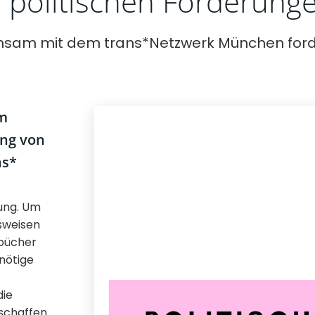
 politischen Forderung
sam mit dem trans*Netzwerk München forde
im
ung von
ns*
rung. Um
nsweisen
lbücher
 nötige
die
schaffen