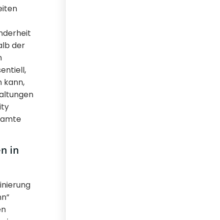
eiten
inderheit
alb der
n
ntiell,
n kann,
taltungen
ity
esamte
n in
inierung
nn”
en