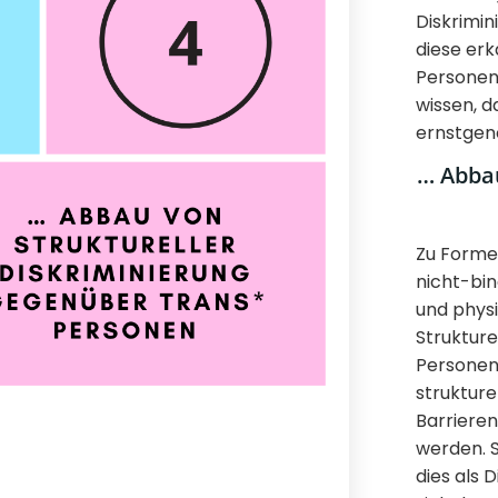
Diskrimi
diese erk
Personen 
wissen, d
ernstge
… Abbau
Zu Forme
nicht-bi
und physi
Strukture
Personen
strukture
Barrieren
werden. S
dies als 