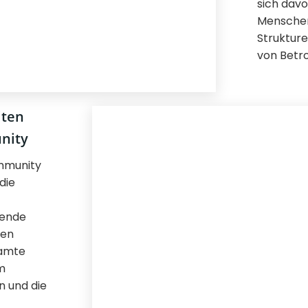
sich davo
Menschen
Strukture
von Betr
iten
nity
mmunity
die
zende
len
samte
m
n und die