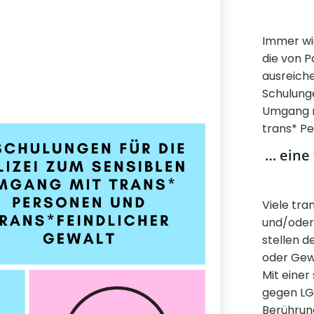
Immer wi
die von P
ausreiche
Schulunge
Umgang m
trans* Pe
… eine 
Viele tr
und/oder 
stellen d
oder Gew
Mit einer
gegen LG
Berührun