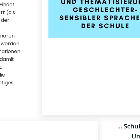
Findet
tt (cis-
 der
inären,
t werden
mationen
 damit
,
die
htiges
… Schul
Um