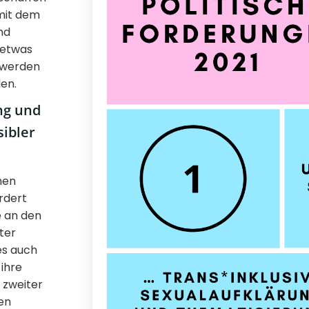
mit dem
nd
 etwas
n werden
den.
ng und
ibler
men
rdert
e an den
ter
es auch
 ihre
 zweiter
nen