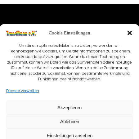
IMPRESSUM
Cookie Einstellungen
NUTZUNGSBEDINGUNGEN & DATENSCHUTZ
Um dir ein optimales Erlebnis zu bieten, verwenden wir
VEREINSSATZUNG
KONTAKT
Technologien wie Cookies, um Geräteinformationen zu speichern
und/oder darauf zuzugreifen. Wenn du diesen Technologien
zustimmst, können wir Daten wie das Surfverhalten oder eindeutige
COOKIE-RICHTLINIE (EU)
IDs auf dieser Website verarbeiten. Wenn du deine Zustimmung
nicht erteilst oder zurückziehst, können bestimmte Merkmale und
Funktionen beeinträchtigt werden.
Dienste verwalten
Akzeptieren
Ablehnen
Einstellungen ansehen