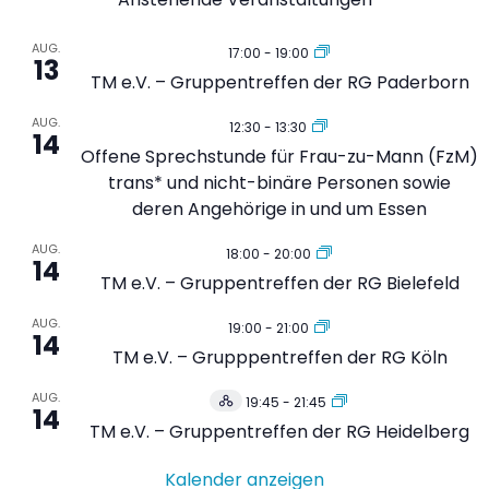
AUG.
17:00
-
19:00
13
TM e.V. – Gruppentreffen der RG Paderborn
AUG.
12:30
-
13:30
14
Offene Sprechstunde für Frau-zu-Mann (FzM)
trans* und nicht-binäre Personen sowie
deren Angehörige in und um Essen
AUG.
18:00
-
20:00
14
TM e.V. – Gruppentreffen der RG Bielefeld
AUG.
19:00
-
21:00
14
TM e.V. – Grupppentreffen der RG Köln
AUG.
19:45
-
21:45
Hybrid
14
Veranstaltung
TM e.V. – Gruppentreffen der RG Heidelberg
Kalender anzeigen