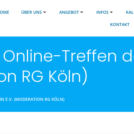
OME
ÜBER UNS
ANGEBOT
INFOS
KAL
KONTAKT
 Online-Treffen 
on RG Köln)
N E.V. (MODERATION RG KÖLN)