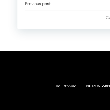
Post
Previous post
navigation
C
IMPRESSUM
NUTZUNGSBE