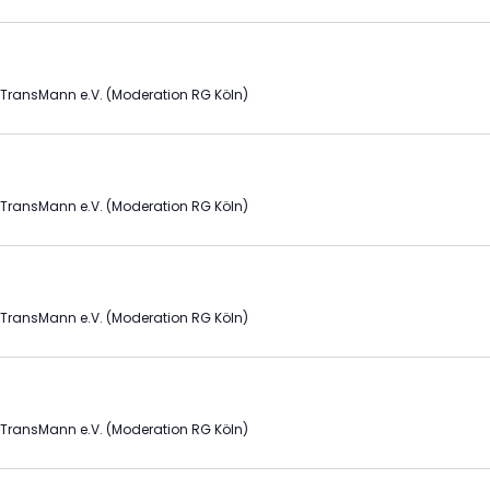
e
e
r
r
a
 TransMann e.V. (Moderation RG Köln)
a
n
n
s
 TransMann e.V. (Moderation RG Köln)
t
s
a
t
l
 TransMann e.V. (Moderation RG Köln)
a
t
l
u
 TransMann e.V. (Moderation RG Köln)
t
n