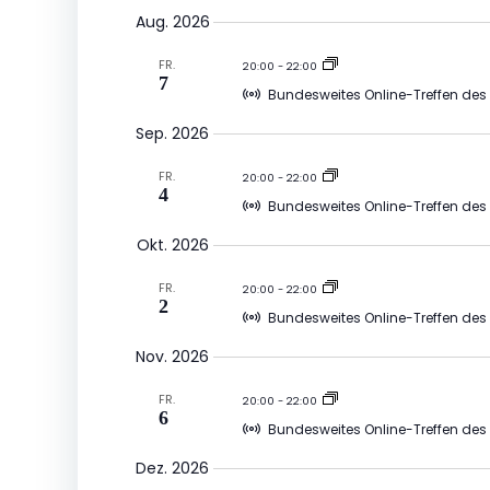
Datum
Aug. 2026
auswählen.
FR.
20:00
-
22:00
7
Bundesweites Online-Treffen des
Sep. 2026
FR.
20:00
-
22:00
4
Bundesweites Online-Treffen des
Okt. 2026
FR.
20:00
-
22:00
2
Bundesweites Online-Treffen des
Nov. 2026
FR.
20:00
-
22:00
6
Bundesweites Online-Treffen des
Dez. 2026