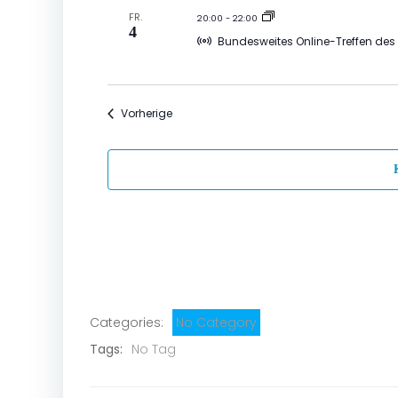
FR.
20:00
-
22:00
4
Bundesweites Online-Treffen des
Veranstaltungen
Vorherige
Categories:
No Category
Tags:
No Tag