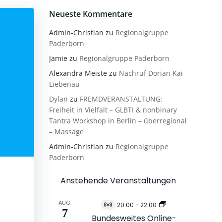
Neueste Kommentare
Admin-Christian
zu
Regionalgruppe
Paderborn
Jamie
zu
Regionalgruppe Paderborn
Alexandra Meiste
zu
Nachruf Dorian Kai
Liebenau
Dylan
zu
FREMDVERANSTALTUNG:
Freiheit in Vielfalt – GLBTI & nonbinary
Tantra Workshop in Berlin – überregional
– Massage
Admin-Christian
zu
Regionalgruppe
Paderborn
Anstehende Veranstaltungen
AUG.
20:00
-
22:00
Virtuell
7
mmenfassung
Veranstaltung
Bundesweites Online-