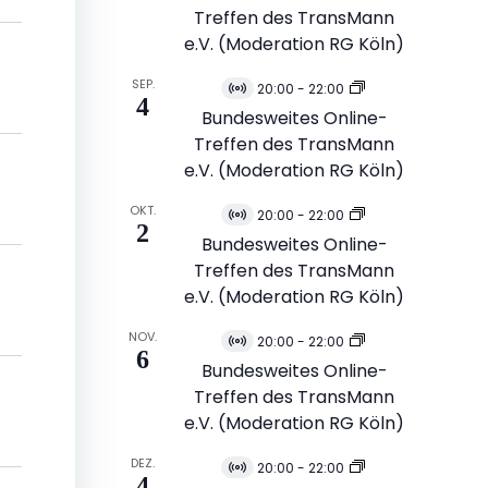
Treffen des TransMann
e.V. (Moderation RG Köln)
SEP.
20:00
-
22:00
Virtuell
4
Veranstaltung
Bundesweites Online-
Treffen des TransMann
e.V. (Moderation RG Köln)
OKT.
20:00
-
22:00
Virtuell
2
Veranstaltung
Bundesweites Online-
Treffen des TransMann
e.V. (Moderation RG Köln)
NOV.
20:00
-
22:00
Virtuell
6
Veranstaltung
Bundesweites Online-
Treffen des TransMann
e.V. (Moderation RG Köln)
DEZ.
20:00
-
22:00
Virtuell
4