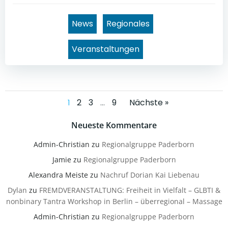
News
Regionales
Veranstaltungen
Posts
Posts
Page
Page
Page
Page
1
2
3
…
9
Nächste »
navigation
navigation
Neueste Kommentare
Admin-Christian
zu
Regionalgruppe Paderborn
Jamie
zu
Regionalgruppe Paderborn
Alexandra Meiste
zu
Nachruf Dorian Kai Liebenau
Dylan
zu
FREMDVERANSTALTUNG: Freiheit in Vielfalt – GLBTI &
nonbinary Tantra Workshop in Berlin – überregional – Massage
Admin-Christian
zu
Regionalgruppe Paderborn