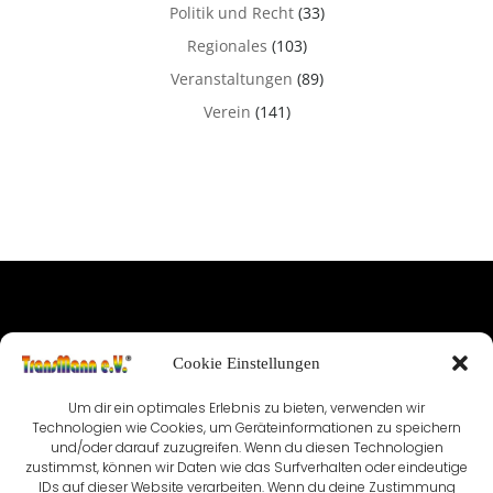
Politik und Recht
(33)
Regionales
(103)
Veranstaltungen
(89)
Verein
(141)
IMPRESSUM
Cookie Einstellungen
NUTZUNGSBEDINGUNGEN & DATENSCHUTZ
Um dir ein optimales Erlebnis zu bieten, verwenden wir
VEREINSSATZUNG
KONTAKT
Technologien wie Cookies, um Geräteinformationen zu speichern
und/oder darauf zuzugreifen. Wenn du diesen Technologien
zustimmst, können wir Daten wie das Surfverhalten oder eindeutige
COOKIE-RICHTLINIE (EU)
IDs auf dieser Website verarbeiten. Wenn du deine Zustimmung