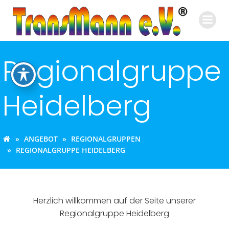
Zum
Inhalt
springen
Regionalgruppe
Heidelberg
ANGEBOT
REGIONALGRUPPEN
REGIONALGRUPPE HEIDELBERG
Herzlich willkommen auf der Seite unserer
Regionalgruppe Heidelberg