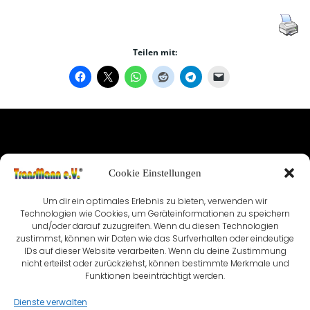
Teilen mit:
IMPRESSUM
Cookie Einstellungen
NUTZUNGSBEDINGUNGEN & DATENSCHUTZ
Um dir ein optimales Erlebnis zu bieten, verwenden wir
Technologien wie Cookies, um Geräteinformationen zu speichern
VEREINSSATZUNG
KONTAKT
und/oder darauf zuzugreifen. Wenn du diesen Technologien
zustimmst, können wir Daten wie das Surfverhalten oder eindeutige
COOKIE-RICHTLINIE (EU)
IDs auf dieser Website verarbeiten. Wenn du deine Zustimmung
nicht erteilst oder zurückziehst, können bestimmte Merkmale und
Funktionen beeinträchtigt werden.
Dienste verwalten