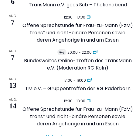
6
TransMann e.V. goes Sub – Thekenabend
AUG.
12:30
-
13:30
7
Offene Sprechstunde für Frau-zu-Mann (FzM)
trans* und nicht-binäre Personen sowie
deren Angehörige in und um Essen
AUG.
20:00
-
22:00
Virtuell
7
Veranstaltung
Bundesweites Online-Treffen des TransMann
e.V. (Moderation RG Köln)
AUG.
17:00
-
19:00
13
TM e.V. – Gruppentreffen der RG Paderborn
AUG.
12:30
-
13:30
14
Offene Sprechstunde für Frau-zu-Mann (FzM)
trans* und nicht-binäre Personen sowie
deren Angehörige in und um Essen