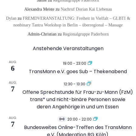
Jamie
zu
Regionalgruppe Paderborn
Alexandra Meiste
zu
Nachruf Dorian Kai Liebenau
Dylan
zu
FREMDVERANSTALTUNG: Freiheit in Vielfalt – GLBTI &
nonbinary Tantra Workshop in Berlin – überregional – Massage
Admin-Christian
zu
Regionalgruppe Paderborn
Anstehende Veranstaltungen
AUG.
19:00
-
23:00
6
TransMann e.V. goes Sub – Thekenabend
AUG.
12:30
-
13:30
7
Offene Sprechstunde für Frau-zu-Mann (FzM)
trans* und nicht-binäre Personen sowie
deren Angehörige in und um Essen
AUG.
20:00
-
22:00
Virtuell
7
Veranstaltung
Bundesweites Online-Treffen des TransMann
e.V. (Moderation RG Köln)