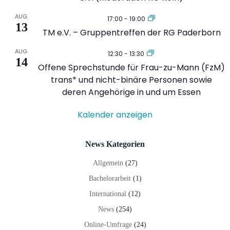
AUG.
17:00
-
19:00
13
TM e.V. – Gruppentreffen der RG Paderborn
AUG.
12:30
-
13:30
14
Offene Sprechstunde für Frau-zu-Mann (FzM)
trans* und nicht-binäre Personen sowie
deren Angehörige in und um Essen
Kalender anzeigen
News Kategorien
Allgemein
(27)
Bachelorarbeit
(1)
International
(12)
News
(254)
Online-Umfrage
(24)