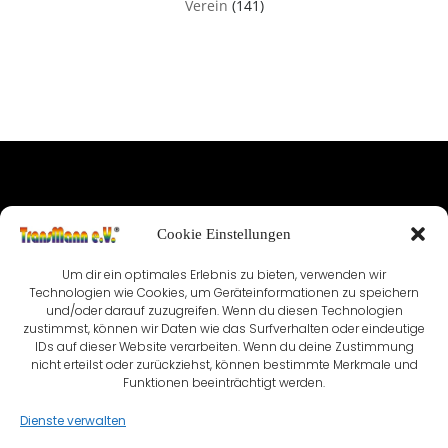
Verein
(141)
IMPRESSUM
Cookie Einstellungen
NUTZUNGSBEDINGUNGEN & DATENSCHUTZ
Um dir ein optimales Erlebnis zu bieten, verwenden wir
VEREINSSATZUNG
KONTAKT
Technologien wie Cookies, um Geräteinformationen zu speichern
und/oder darauf zuzugreifen. Wenn du diesen Technologien
zustimmst, können wir Daten wie das Surfverhalten oder eindeutige
COOKIE-RICHTLINIE (EU)
IDs auf dieser Website verarbeiten. Wenn du deine Zustimmung
nicht erteilst oder zurückziehst, können bestimmte Merkmale und
Funktionen beeinträchtigt werden.
Dienste verwalten