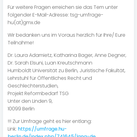
Für weitere Fragen erreichen sie das Tem unter
folgender E-Mail-Adresse: tsg-umfrage-
hu(at)gmx.de
Wir bedanken uns im Voraus herzlich für Ihre/ Eure
Teilnahme!
Dr. Laura Adamietz, Katharina Bager, Anne Degner,
Dr. Sarah Elsuni, Luan Kreutschmann
Humboldt Universität zu Berlin, Juristische Fakultät,
Lehrstuhl für Öffentliches Recht und
Geschlechterstudien,
Projekt Reformbedarf TSG
Unter den Linden 9,
10099 Berlin
!!! Zur Umfrage geht es hier entlang:
Link:
https://umfrage.hu-
berlin.de/index.php/741645/lang-de