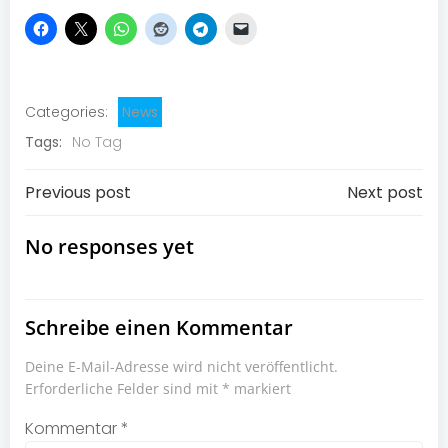
Categories:
News
Tags:
No Tag
Post
Post
Previous post
Next post
navigation
navigation
No responses yet
Schreibe einen Kommentar
Deine E-Mail-Adresse wird nicht veröffentlicht.
Erforderliche Felder sind mit
*
markiert
Kommentar
*