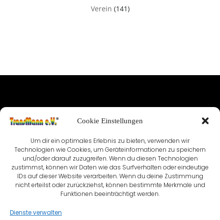
Verein
(141)
IMPRESSUM
Cookie Einstellungen
NUTZUNGSBEDINGUNGEN & DATENSCHUTZ
Um dir ein optimales Erlebnis zu bieten, verwenden wir
Technologien wie Cookies, um Geräteinformationen zu speichern
VEREINSSATZUNG
KONTAKT
und/oder darauf zuzugreifen. Wenn du diesen Technologien
zustimmst, können wir Daten wie das Surfverhalten oder eindeutige
COOKIE-RICHTLINIE (EU)
IDs auf dieser Website verarbeiten. Wenn du deine Zustimmung
nicht erteilst oder zurückziehst, können bestimmte Merkmale und
Funktionen beeinträchtigt werden.
Dienste verwalten