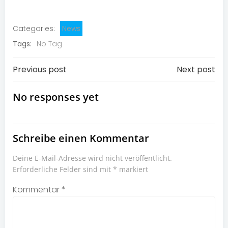
Categories:
News
Tags:
No Tag
Post
Post
Previous post
Next post
navigation
navigation
No responses yet
Schreibe einen Kommentar
Deine E-Mail-Adresse wird nicht veröffentlicht.
Erforderliche Felder sind mit
*
markiert
Kommentar
*