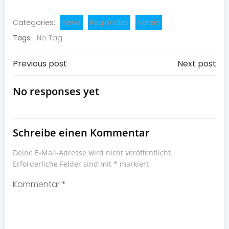
Categories:
News
Regionales
Verein
Tags:
No Tag
Post
Post
Previous post
Next post
navigation
navigation
No responses yet
Schreibe einen Kommentar
Deine E-Mail-Adresse wird nicht veröffentlicht.
Erforderliche Felder sind mit
*
markiert
Kommentar
*