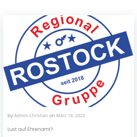
by
Admin-Christian
on
März 18, 2022
Lust auf Ehrenamt?