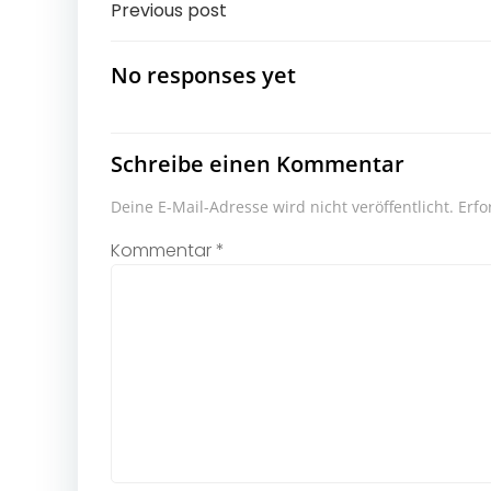
Post
Previous post
navigation
No responses yet
Schreibe einen Kommentar
Deine E-Mail-Adresse wird nicht veröffentlicht.
Erfo
Kommentar
*