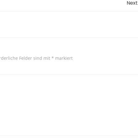
Post
Next
navigation
rderliche Felder sind mit
*
markiert