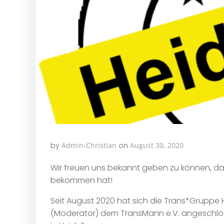
by
Admin-Christian
on
August 30, 2020
Wir freuen uns bekannt geben zu können, da
bekommen hat!
Seit August 2020 hat sich die Trans*Gruppe 
(Moderator) dem TransMann e.V. angeschloss