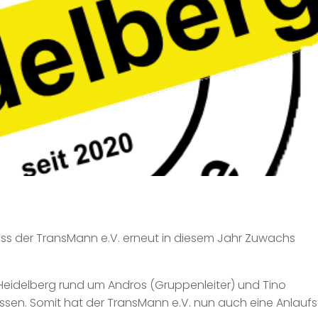
ss der TransMann e.V. erneut in diesem Jahr Zuwachs
Heidelberg rund um Andros (Gruppenleiter) und Tino
en. Somit hat der TransMann e.V. nun auch eine Anlaufst