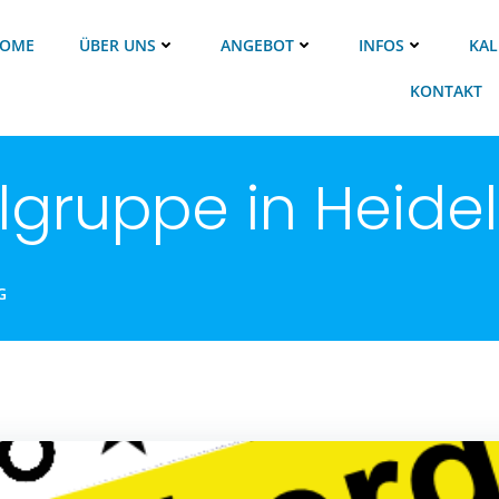
OME
ÜBER UNS
ANGEBOT
INFOS
KAL
KONTAKT
gruppe in Heide
G