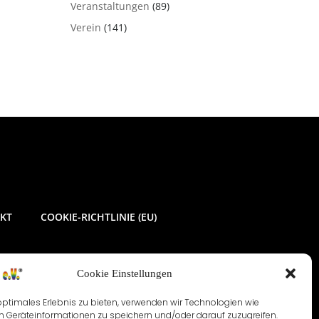
Veranstaltungen
(89)
Verein
(141)
KT
COOKIE-RICHTLINIE (EU)
Cookie Einstellungen
optimales Erlebnis zu bieten, verwenden wir Technologien wie
m Geräteinformationen zu speichern und/oder darauf zuzugreifen.