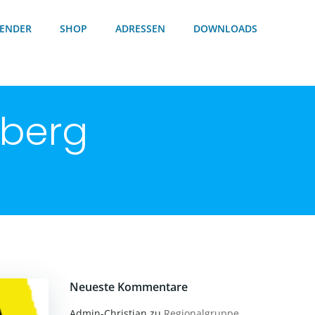
ENDER
SHOP
ADRESSEN
DOWNLOADS
lberg
Neueste Kommentare
Admin-Christian
zu
Regionalgruppe