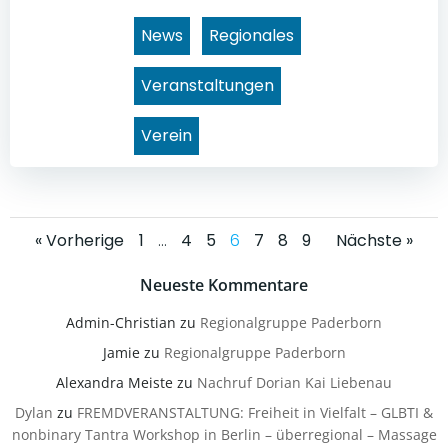
News
Regionales
Veranstaltungen
Verein
Posts
Posts
Posts
Page
Page
Page
Page
Page
Page
Page
« Vorherige
1
…
4
5
6
7
8
9
Nächste »
navigation
navigation
navig
Neueste Kommentare
Admin-Christian
zu
Regionalgruppe Paderborn
Jamie
zu
Regionalgruppe Paderborn
Alexandra Meiste
zu
Nachruf Dorian Kai Liebenau
Dylan
zu
FREMDVERANSTALTUNG: Freiheit in Vielfalt – GLBTI &
nonbinary Tantra Workshop in Berlin – überregional – Massage