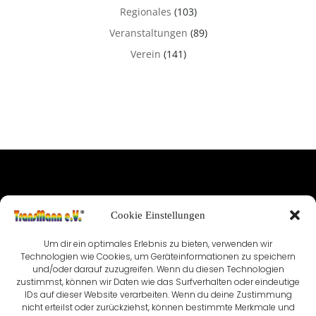
Regionales
(103)
Veranstaltungen
(89)
Verein
(141)
IMPRESSUM
Cookie Einstellungen
NUTZUNGSBEDINGUNGEN & DATENSCHUTZ
Um dir ein optimales Erlebnis zu bieten, verwenden wir
Technologien wie Cookies, um Geräteinformationen zu speichern
VEREINSSATZUNG
KONTAKT
und/oder darauf zuzugreifen. Wenn du diesen Technologien
zustimmst, können wir Daten wie das Surfverhalten oder eindeutige
COOKIE-RICHTLINIE (EU)
IDs auf dieser Website verarbeiten. Wenn du deine Zustimmung
nicht erteilst oder zurückziehst, können bestimmte Merkmale und