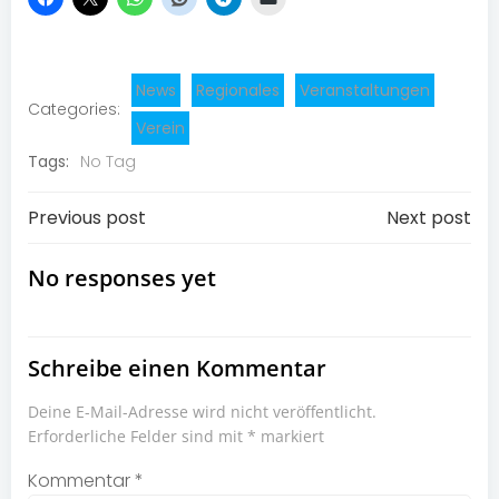
News
Regionales
Veranstaltungen
Categories:
Verein
Tags:
No Tag
Post
Post
Previous post
Next post
navigation
navigation
No responses yet
Schreibe einen Kommentar
Deine E-Mail-Adresse wird nicht veröffentlicht.
Erforderliche Felder sind mit
*
markiert
Kommentar
*