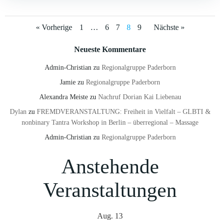
Posts
Posts
Posts
Page
Page
Page
Page
Page
« Vorherige
1
…
6
7
8
9
Nächste »
navigation
navigation
navigat
Neueste Kommentare
Admin-Christian
zu
Regionalgruppe Paderborn
Jamie
zu
Regionalgruppe Paderborn
Alexandra Meiste
zu
Nachruf Dorian Kai Liebenau
Dylan
zu
FREMDVERANSTALTUNG: Freiheit in Vielfalt – GLBTI &
nonbinary Tantra Workshop in Berlin – überregional – Massage
Admin-Christian
zu
Regionalgruppe Paderborn
Anstehende
Veranstaltungen
Aug.
13