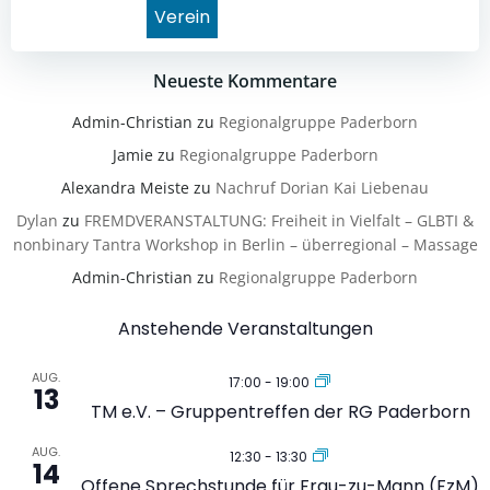
Verein
Neueste Kommentare
Admin-Christian
zu
Regionalgruppe Paderborn
Jamie
zu
Regionalgruppe Paderborn
Alexandra Meiste
zu
Nachruf Dorian Kai Liebenau
Dylan
zu
FREMDVERANSTALTUNG: Freiheit in Vielfalt – GLBTI &
nonbinary Tantra Workshop in Berlin – überregional – Massage
Admin-Christian
zu
Regionalgruppe Paderborn
Anstehende Veranstaltungen
AUG.
17:00
-
19:00
13
TM e.V. – Gruppentreffen der RG Paderborn
AUG.
12:30
-
13:30
14
Offene Sprechstunde für Frau-zu-Mann (FzM)