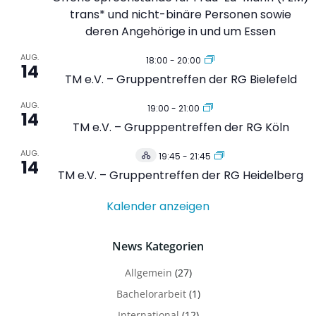
trans* und nicht-binäre Personen sowie
deren Angehörige in und um Essen
AUG.
18:00
-
20:00
14
TM e.V. – Gruppentreffen der RG Bielefeld
AUG.
19:00
-
21:00
14
TM e.V. – Grupppentreffen der RG Köln
AUG.
19:45
-
21:45
Hybrid
14
Veranstaltung
TM e.V. – Gruppentreffen der RG Heidelberg
Kalender anzeigen
News Kategorien
Allgemein
(27)
Bachelorarbeit
(1)
International
(12)