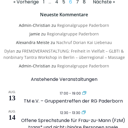
Posts
Posts
Posts
Page
Page
Page
Page
Page
Page
« Vorherige
1
…
4
5
6
7
8
Nächste »
navigation
navigation
naviga
Neueste Kommentare
Admin-Christian
zu
Regionalgruppe Paderborn
Jamie
zu
Regionalgruppe Paderborn
Alexandra Meiste
zu
Nachruf Dorian Kai Liebenau
Dylan
zu
FREMDVERANSTALTUNG: Freiheit in Vielfalt – GLBTI &
nonbinary Tantra Workshop in Berlin – überregional – Massage
Admin-Christian
zu
Regionalgruppe Paderborn
Anstehende Veranstaltungen
AUG.
17:00
-
19:00
13
TM e.V. – Gruppentreffen der RG Paderborn
AUG.
12:30
-
13:30
14
Offene Sprechstunde für Frau-zu-Mann (FzM)
trans* und nicht-binäre Personen sowie