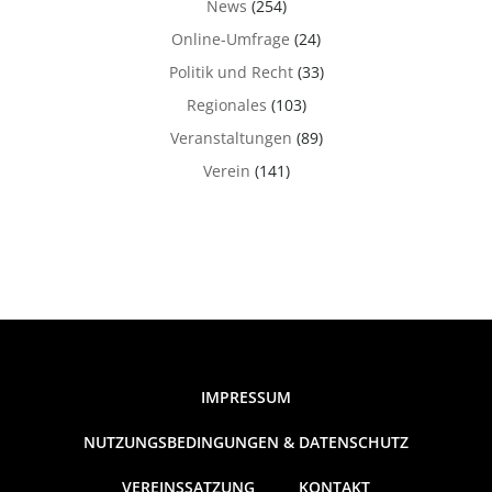
News
(254)
Online-Umfrage
(24)
Politik und Recht
(33)
Regionales
(103)
Veranstaltungen
(89)
Verein
(141)
IMPRESSUM
NUTZUNGSBEDINGUNGEN & DATENSCHUTZ
VEREINSSATZUNG
KONTAKT