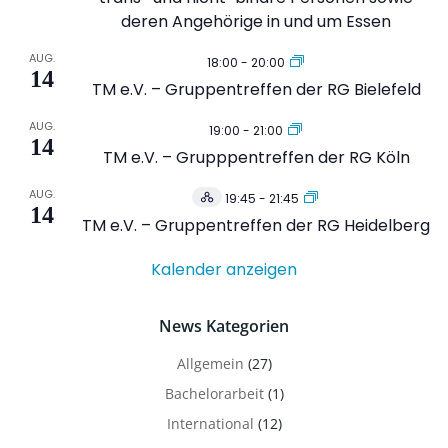
deren Angehörige in und um Essen
AUG.
18:00
-
20:00
14
TM e.V. – Gruppentreffen der RG Bielefeld
AUG.
19:00
-
21:00
14
TM e.V. – Grupppentreffen der RG Köln
AUG.
19:45
-
21:45
Hybrid
14
Veranstaltung
TM e.V. – Gruppentreffen der RG Heidelberg
Kalender anzeigen
News Kategorien
Allgemein
(27)
Bachelorarbeit
(1)
International
(12)