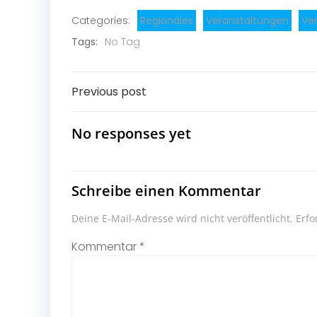
Categories:
Regionales
Veranstaltungen
Ver
Tags:
No Tag
Post
Previous post
navigation
No responses yet
Schreibe einen Kommentar
Deine E-Mail-Adresse wird nicht veröffentlicht.
Erfo
Kommentar
*