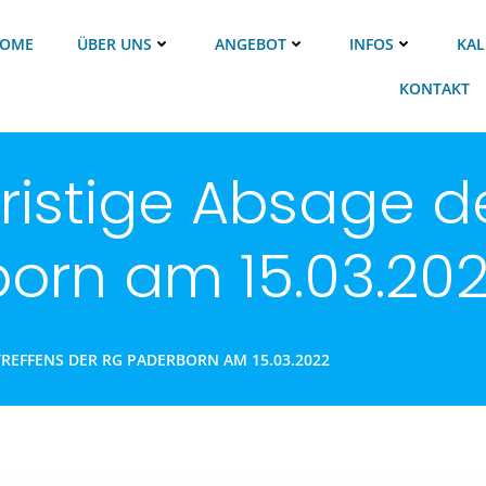
OME
ÜBER UNS
ANGEBOT
INFOS
KAL
KONTAKT
fristige Absage d
orn am 15.03.20
TREFFENS DER RG PADERBORN AM 15.03.2022