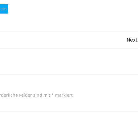
ein
Post
Next
navigation
rderliche Felder sind mit
*
markiert