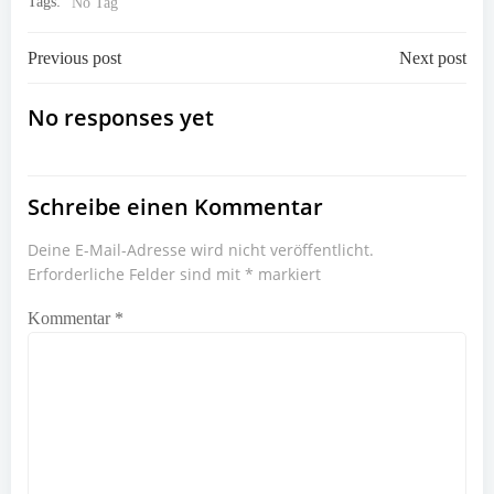
Tags:
No Tag
Post
Post
Previous post
Next post
navigation
navigation
No responses yet
Schreibe einen Kommentar
Deine E-Mail-Adresse wird nicht veröffentlicht.
Erforderliche Felder sind mit
*
markiert
Kommentar
*