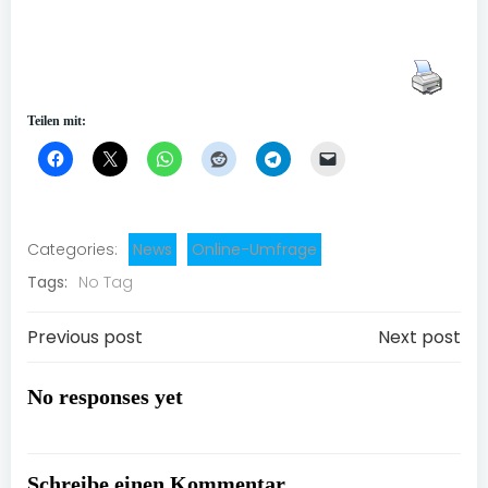
Teilen mit:
Categories:
News
Online-Umfrage
Tags:
No Tag
Post
Post
Previous post
Next post
navigation
navigation
No responses yet
Schreibe einen Kommentar