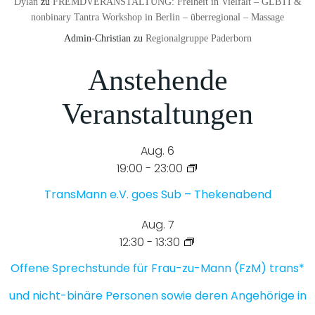
Dylan
zu
FREMDVERANSTALTUNG: Freiheit in Vielfalt – GLBTI &
nonbinary Tantra Workshop in Berlin – überregional – Massage
Admin-Christian
zu
Regionalgruppe Paderborn
Anstehende
Veranstaltungen
Aug.
6
19:00
-
23:00
TransMann e.V. goes Sub – Thekenabend
Aug.
7
12:30
-
13:30
Offene Sprechstunde für Frau-zu-Mann (FzM) trans*
und nicht-binäre Personen sowie deren Angehörige in