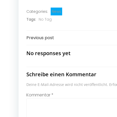
Categories:
News
Tags:
No Tag
Post
Previous post
navigation
No responses yet
Schreibe einen Kommentar
Deine E-Mail-Adresse wird nicht veröffentlicht.
Erfo
Kommentar
*