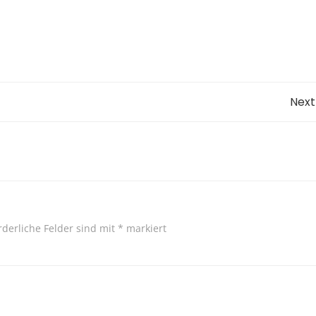
Post
Next
navigation
rderliche Felder sind mit
*
markiert