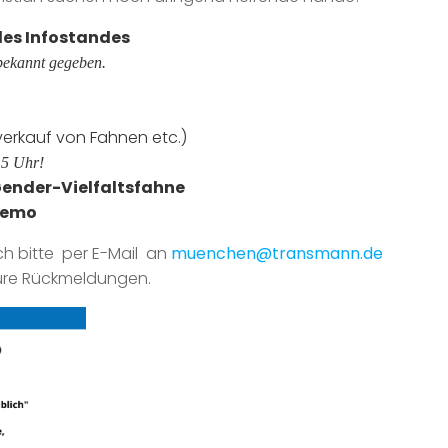
des Infostandes
bekannt gegeben.
verkauf von Fahnen etc.)
15 Uhr!
Gender-Vielfaltsfahne
/Demo
ch bitte per E-Mail an
muenchen@transmann.de
eure Rückmeldungen.