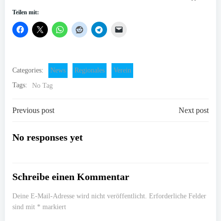
Teilen mit:
Categories:
News
Regionales
Verein
Tags:
No Tag
Post
Post
Previous post
Next post
navigation
navigation
No responses yet
Schreibe einen Kommentar
Deine E-Mail-Adresse wird nicht veröffentlicht.
Erforderliche Felder
sind mit
*
markiert