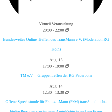
Virtuell Veranstaltung
20:00
-
22:00
Bundesweites Online-Treffen des TransMann e.V. (Moderation RG
Köln)
Aug.
13
17:00
-
19:00
TM e.V. – Gruppentreffen der RG Paderborn
Aug.
14
12:30
-
13:30
Offene Sprechstunde für Frau-zu-Mann (FzM) trans* und nicht-
binäre Personen sowie deren Angehörige in und um Essen