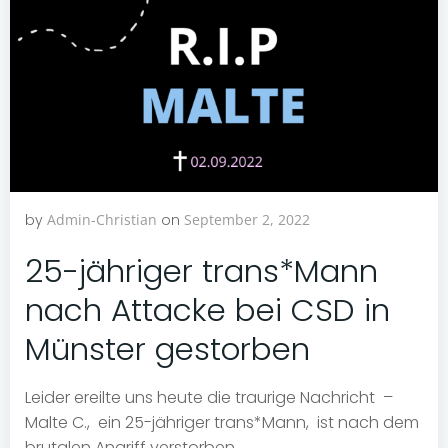
by
Admin-Christian
on
September 2, 2022
25-jähriger trans*Mann
nach Attacke bei CSD in
Münster gestorben
Leider ereilte uns heute die traurige Nachricht –
Malte C., ein 25-jähriger trans*Mann, ist nach dem
brutalen Angriff verstorben.