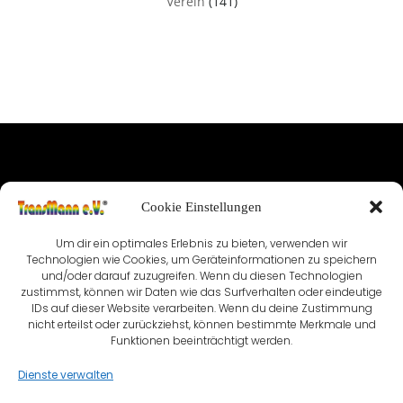
Verein
(141)
IMPRESSUM
Cookie Einstellungen
NUTZUNGSBEDINGUNGEN & DATENSCHUTZ
Um dir ein optimales Erlebnis zu bieten, verwenden wir
VEREINSSATZUNG
KONTAKT
Technologien wie Cookies, um Geräteinformationen zu speichern
und/oder darauf zuzugreifen. Wenn du diesen Technologien
zustimmst, können wir Daten wie das Surfverhalten oder eindeutige
COOKIE-RICHTLINIE (EU)
IDs auf dieser Website verarbeiten. Wenn du deine Zustimmung
nicht erteilst oder zurückziehst, können bestimmte Merkmale und
Funktionen beeinträchtigt werden.
Dienste verwalten