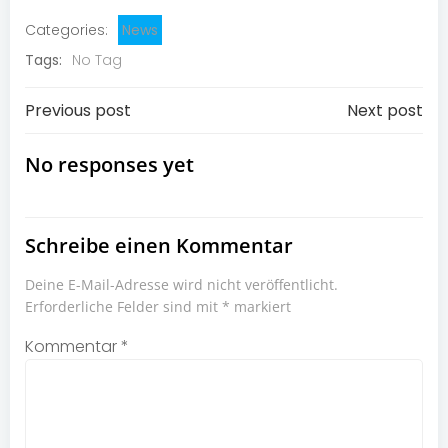
Categories:
News
Tags:
No Tag
Post
Post
Previous post
Next post
navigation
navigation
No responses yet
Schreibe einen Kommentar
Deine E-Mail-Adresse wird nicht veröffentlicht.
Erforderliche Felder sind mit
*
markiert
Kommentar
*