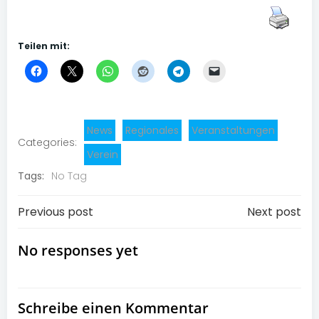
Teilen mit:
News
Regionales
Veranstaltungen
Categories:
Verein
Tags:
No Tag
Post
Post
Previous post
Next post
navigation
navigation
No responses yet
Schreibe einen Kommentar