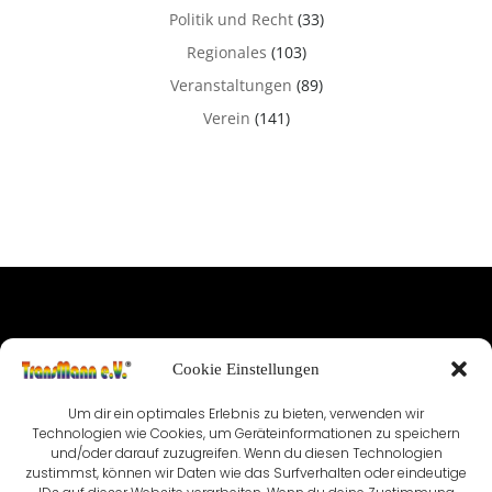
Politik und Recht
(33)
Regionales
(103)
Veranstaltungen
(89)
Verein
(141)
IMPRESSUM
Cookie Einstellungen
NUTZUNGSBEDINGUNGEN & DATENSCHUTZ
Um dir ein optimales Erlebnis zu bieten, verwenden wir
Technologien wie Cookies, um Geräteinformationen zu speichern
VEREINSSATZUNG
KONTAKT
und/oder darauf zuzugreifen. Wenn du diesen Technologien
zustimmst, können wir Daten wie das Surfverhalten oder eindeutige
COOKIE-RICHTLINIE (EU)