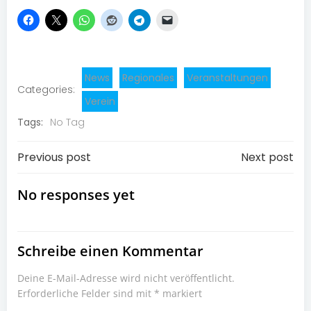
News
Regionales
Veranstaltungen
Categories:
Verein
Tags:
No Tag
Post
Post
Previous post
Next post
navigation
navigation
No responses yet
Schreibe einen Kommentar
Deine E-Mail-Adresse wird nicht veröffentlicht.
Erforderliche Felder sind mit
*
markiert