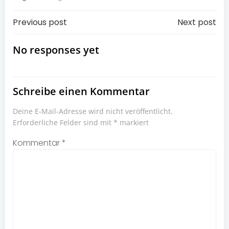
Post
Post
Previous post
Next post
navigation
navigation
No responses yet
Schreibe einen Kommentar
Deine E-Mail-Adresse wird nicht veröffentlicht.
Erforderliche Felder sind mit
*
markiert
Kommentar
*