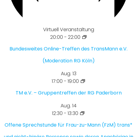
Virtuell Veranstaltung
20:00
-
22:00
Bundesweites Online-Treffen des TransMann e.V.
(Moderation RG Köln)
Aug.
13
17:00
-
19:00
TM e.V. – Gruppentreffen der RG Paderborn
Aug.
14
12:30
-
13:30
Offene Sprechstunde für Frau-zu-Mann (FzM) trans*
und nicht-binäre Personen sowie deren Angehörige in