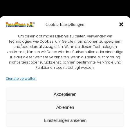
IMPRESSUM
Cookie Einstellungen
NUTZUNGSBEDINGUNGEN & DATENSCHUTZ
Um dir ein optimales Erlebnis zu bieten, verwenden wir
VEREINSSATZUNG
KONTAKT
Technologien wie Cookies, um Geräteinformationen zu speichern
und/oder darauf zuzugreifen. Wenn du diesen Technologien
zustimmst, können wir Daten wie das Surfverhalten oder eindeutige
COOKIE-RICHTLINIE (EU)
IDs auf dieser Website verarbeiten. Wenn du deine Zustimmung
nicht erteilst oder zurückziehst, können bestimmte Merkmale und
Funktionen beeinträchtigt werden.
Dienste verwalten
Akzeptieren
Ablehnen
Einstellungen ansehen
© TransMann e.V.® seit 1999 - 2026 | Created with ❤️