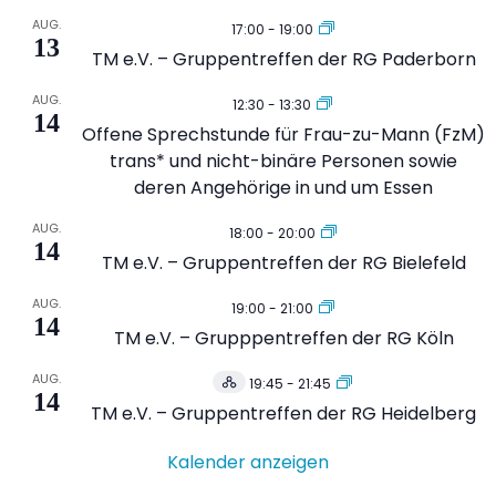
AUG.
17:00
-
19:00
13
TM e.V. – Gruppentreffen der RG Paderborn
AUG.
12:30
-
13:30
14
Offene Sprechstunde für Frau-zu-Mann (FzM)
trans* und nicht-binäre Personen sowie
deren Angehörige in und um Essen
AUG.
18:00
-
20:00
14
TM e.V. – Gruppentreffen der RG Bielefeld
AUG.
19:00
-
21:00
14
TM e.V. – Grupppentreffen der RG Köln
AUG.
19:45
-
21:45
Hybrid
14
Veranstaltung
TM e.V. – Gruppentreffen der RG Heidelberg
Kalender anzeigen