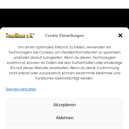
IMPRESSUM
Cookie Einstellungen
NUTZUNGSBEDINGUNGEN & DATENSCHUTZ
Um dir ein optimales Erlebnis zu bieten, verwenden wir
Technologien wie Cookies, um Geräteinformationen zu speichern
VEREINSSATZUNG
KONTAKT
und/oder darauf zuzugreifen. Wenn du diesen Technologien
zustimmst, können wir Daten wie das Surfverhalten oder eindeutige
COOKIE-RICHTLINIE (EU)
IDs auf dieser Website verarbeiten. Wenn du deine Zustimmung
nicht erteilst oder zurückziehst, können bestimmte Merkmale und
Funktionen beeinträchtigt werden.
Dienste verwalten
Akzeptieren
Ablehnen