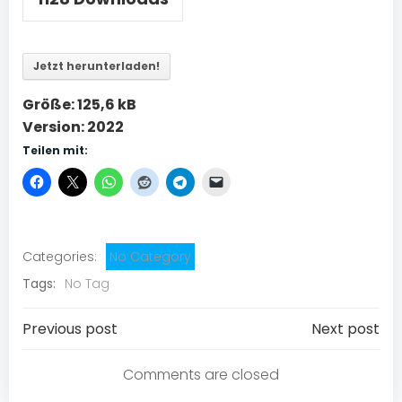
Jetzt herunterladen!
Größe:
125,6 kB
Version:
2022
Teilen mit:
Categories:
No Category
Tags:
No Tag
Post
Post
Previous post
Next post
navigation
navigation
Comments are closed