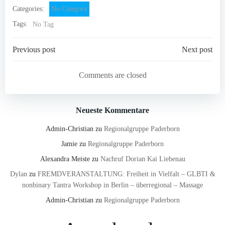
Categories:
No Category
Tags:
No Tag
Post
Post
Previous post
Next post
navigation
navigation
Comments are closed
Neueste Kommentare
Admin-Christian
zu
Regionalgruppe Paderborn
Jamie
zu
Regionalgruppe Paderborn
Alexandra Meiste
zu
Nachruf Dorian Kai Liebenau
Dylan
zu
FREMDVERANSTALTUNG: Freiheit in Vielfalt – GLBTI &
nonbinary Tantra Workshop in Berlin – überregional – Massage
Admin-Christian
zu
Regionalgruppe Paderborn