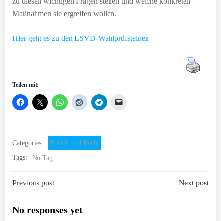
zu diesen wichtigen Fragen stehen und welche konkreten
Maßnahmen sie ergreifen wollen.
Hier geht es zu den LSVD-Wahlprüfsteinen
Teilen mit:
Categories:
Politik und Recht
Tags:
No Tag
Post
Post
Previous post
Next post
navigation
navigation
No responses yet