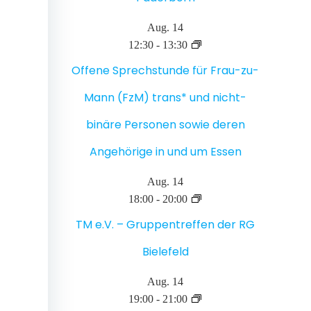
Aug.
14
12:30
-
13:30
Offene Sprechstunde für Frau-zu-
Mann (FzM) trans* und nicht-
binäre Personen sowie deren
Angehörige in und um Essen
Aug.
14
18:00
-
20:00
TM e.V. – Gruppentreffen der RG
Bielefeld
Aug.
14
19:00
-
21:00