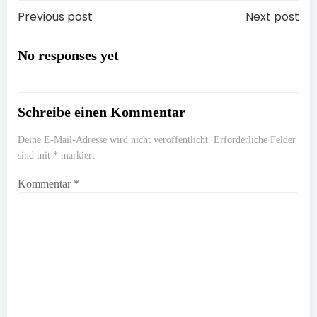
Post
Post
Previous post
Next post
navigation
navigation
No responses yet
Schreibe einen Kommentar
Deine E-Mail-Adresse wird nicht veröffentlicht.
Erforderliche Felder
sind mit
*
markiert
Kommentar
*