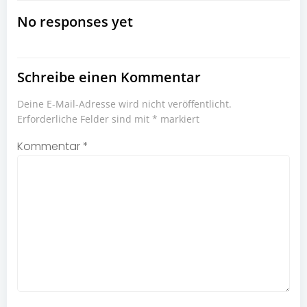
navigation
navigation
No responses yet
Schreibe einen Kommentar
Deine E-Mail-Adresse wird nicht veröffentlicht.
Erforderliche Felder sind mit
*
markiert
Kommentar
*