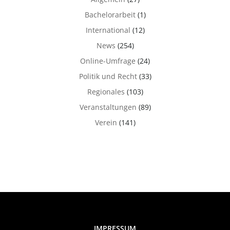
Bachelorarbeit
(1)
International
(12)
News
(254)
Online-Umfrage
(24)
Politik und Recht
(33)
Regionales
(103)
Veranstaltungen
(89)
Verein
(141)
IMPRESSUM