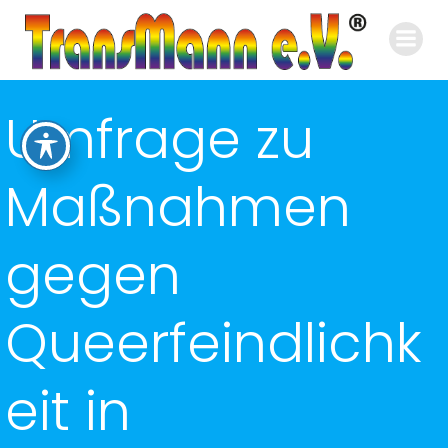
Zum
Inhalt
springen
Umfrage zu
Maßnahmen
gegen
Queerfeindlichk
eit in