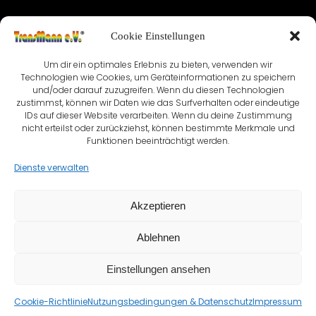
IMPRESSUM
Cookie Einstellungen
NUTZUNGSBEDINGUNGEN & DATENSCHUTZ
Um dir ein optimales Erlebnis zu bieten, verwenden wir
VEREINSSATZUNG
KONTAKT
Technologien wie Cookies, um Geräteinformationen zu speichern
und/oder darauf zuzugreifen. Wenn du diesen Technologien
zustimmst, können wir Daten wie das Surfverhalten oder eindeutige
COOKIE-RICHTLINIE (EU)
IDs auf dieser Website verarbeiten. Wenn du deine Zustimmung
nicht erteilst oder zurückziehst, können bestimmte Merkmale und
Funktionen beeinträchtigt werden.
Dienste verwalten
Akzeptieren
Ablehnen
Einstellungen ansehen
© TransMann e.V.® seit 1999 - 2026 | Created with ❤️
Cookie-Richtlinie
Nutzungsbedingungen & Datenschutz
Impressum