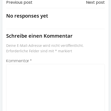
Post
Post
Previous post
Next post
navigation
navigation
No responses yet
Schreibe einen Kommentar
Deine E-Mail-Adresse wird nicht veröffentlicht.
Erforderliche Felder sind mit
*
markiert
Kommentar
*