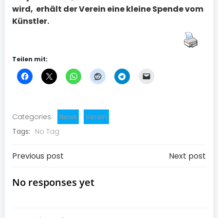
wird, erhält der Verein eine kleine Spende vom
Künstler.
Teilen mit:
Categories:
News
Verein
Tags:
No Tag
Post
Post
Previous post
Next post
navigation
navigation
No responses yet