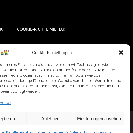
KT
COOKIE-RICHTLINIE (EU)
Cookie Einstellungen
optimales Erlebnis zu bieten, verwenden wir Technologien wie
m Geräteinformationen zu speichern und/oder darauf zuzugreifen.
esen Technologien zustimmst, können wir Daten wie das
en oder eindeutige IDs auf dieser Website verarbeiten. Wenn du deine
 nicht erteilst oder zurückziehst, können bestimmte Merkmale und
beeinträchtigt werden.
rwalten
eptieren
Ablehnen
Einstellungen ansehen
ie-Richtlinie
Nutzungsbedingungen & Datenschutz
Impressum