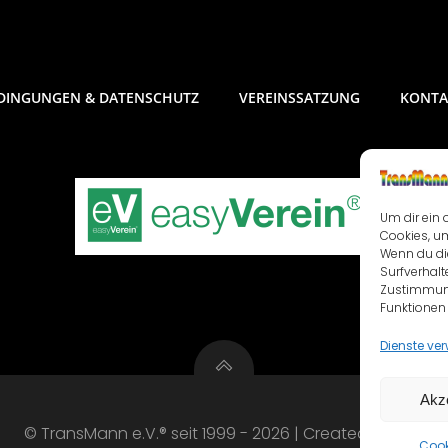
DINGUNGEN & DATENSCHUTZ
VEREINSSATZUNG
KONTA
Um dir ein 
Cookies, u
Wenn du di
Surfverhalt
Zustimmung
Funktionen 
Dienste ve
Akz
© TransMann e.V.® seit 1999 - 2026 | Created with ❤️
Cook