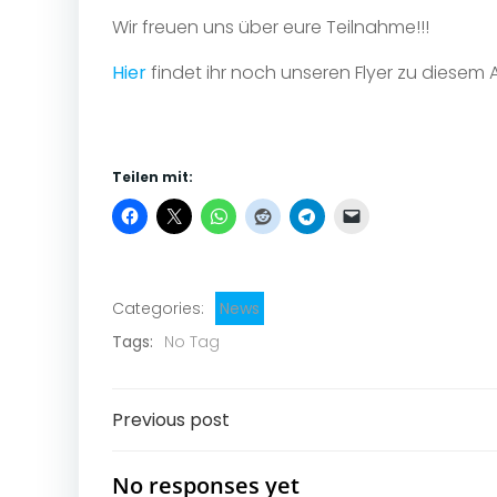
Wir freuen uns über eure Teilnahme!!!
Hier
findet ihr noch unseren Flyer zu diesem 
Teilen mit:
Categories:
News
Tags:
No Tag
Post
Previous post
navigation
No responses yet