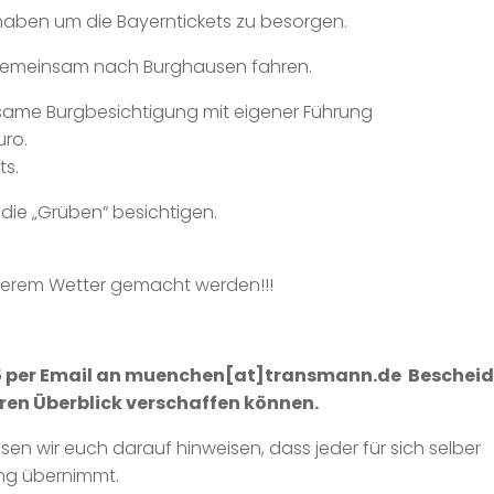
t haben um die Bayerntickets zu besorgen.
gemeinsam nach Burghausen fahren.
ame Burgbesichtigung mit eigener Führung
uro.
ts.
 die „Grüben“ besichtigen.
hterem Wetter gemacht werden!!!
2015 per Email an muenchen[at]transmann.de Bescheid
ren Überblick verschaffen können.
n wir euch darauf hinweisen, dass jeder für sich selber
ung übernimmt.