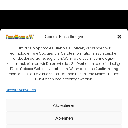
IMPRESSUM
Cookie Einstellungen
NUTZUNGSBEDINGUNGEN & DATENSCHUTZ
Um dir ein optimales Erlebnis zu bieten, verwenden wir
Technologien wie Cookies, um Geräteinformationen zu speichern
VEREINSSATZUNG
KONTAKT
und/oder darauf zuzugreifen. Wenn du diesen Technologien
zustimmst, können wir Daten wie das Surfverhalten oder eindeutige
COOKIE-RICHTLINIE (EU)
IDs auf dieser Website verarbeiten. Wenn du deine Zustimmung
nicht erteilst oder zurückziehst, können bestimmte Merkmale und
Funktionen beeinträchtigt werden.
Dienste verwalten
Akzeptieren
Ablehnen