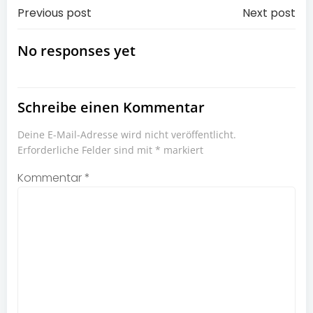
Post
Post
Previous post
Next post
navigation
navigation
No responses yet
Schreibe einen Kommentar
Deine E-Mail-Adresse wird nicht veröffentlicht.
Erforderliche Felder sind mit
*
markiert
Kommentar
*