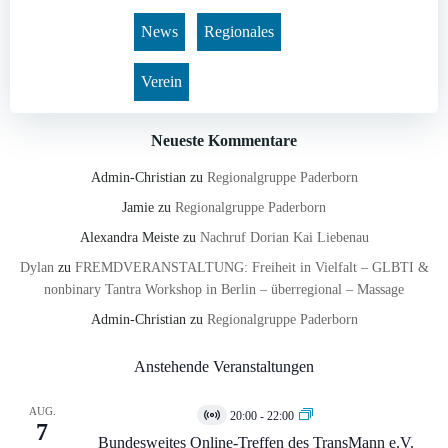
News
Regionales
Verein
Neueste Kommentare
Admin-Christian
zu
Regionalgruppe Paderborn
Jamie
zu
Regionalgruppe Paderborn
Alexandra Meiste
zu
Nachruf Dorian Kai Liebenau
Dylan
zu
FREMDVERANSTALTUNG: Freiheit in Vielfalt – GLBTI &
nonbinary Tantra Workshop in Berlin – überregional – Massage
Admin-Christian
zu
Regionalgruppe Paderborn
Anstehende Veranstaltungen
AUG.
20:00
-
22:00
Virtuell
7
Veranstaltung
Bundesweites Online-Treffen des TransMann e.V.