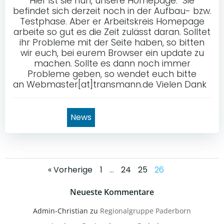
Hier ist sie nun, unsere Homepage. Sie
befindet sich derzeit noch in der Aufbau- bzw.
Testphase. Aber er Arbeitskreis Homepage
arbeite so gut es die Zeit zulässt daran. Solltet
ihr Probleme mit der Seite haben, so bitten
wir euch, bei eurem Browser ein update zu
machen. Sollte es dann noch immer
Probleme geben, so wendet euch bitte
an Webmaster[at]transmann.de Vielen Dank
News
Posts
Posts
Page
Page
Page
Page
« Vorherige
1
…
24
25
26
navigation
navigation
Neueste Kommentare
Admin-Christian
zu
Regionalgruppe Paderborn