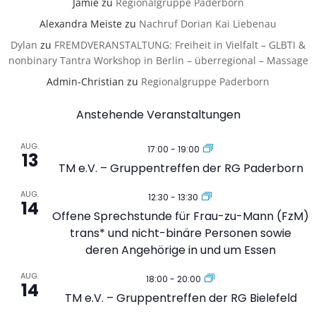
Jamie
zu
Regionalgruppe Paderborn
Alexandra Meiste
zu
Nachruf Dorian Kai Liebenau
Dylan
zu
FREMDVERANSTALTUNG: Freiheit in Vielfalt – GLBTI &
nonbinary Tantra Workshop in Berlin – überregional – Massage
Admin-Christian
zu
Regionalgruppe Paderborn
Anstehende Veranstaltungen
AUG.
17:00
-
19:00
13
TM e.V. – Gruppentreffen der RG Paderborn
AUG.
12:30
-
13:30
14
Offene Sprechstunde für Frau-zu-Mann (FzM)
trans* und nicht-binäre Personen sowie
deren Angehörige in und um Essen
AUG.
18:00
-
20:00
14
TM e.V. – Gruppentreffen der RG Bielefeld