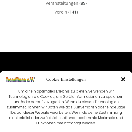
Veranstaltungen
(89)
Verein
(141)
IMPRESSUM
Cookie Einstellungen
NUTZUNGSBEDINGUNGEN & DATENSCHUTZ
Um dir ein optimales Erlebnis zu bieten, verwenden wir
Technologien wie Cookies, um Geräteinformationen zu speichern
VEREINSSATZUNG
KONTAKT
und/oder darauf zuzugreifen. Wenn du diesen Technologien
zustimmst, können wir Daten wie das Surfverhalten oder eindeutige
COOKIE-RICHTLINIE (EU)
IDs auf dieser Website verarbeiten. Wenn du deine Zustimmung
nicht erteilst oder zurückziehst, können bestimmte Merkmale und
Funktionen beeinträchtigt werden.