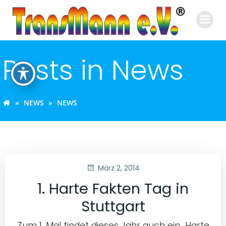
Zum
Inhalt
springen
Posts in News
NEWS
NEWS
März 2, 2014
1. Harte Fakten Tag in
Stuttgart
Zum 1. Mal findet dieses Jahr auch ein „Harte