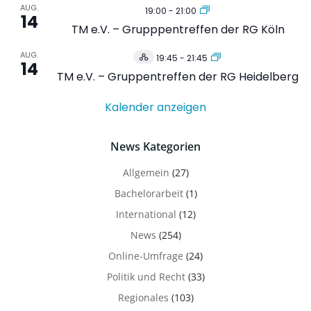
AUG.
19:00
-
21:00
14
TM e.V. – Grupppentreffen der RG Köln
AUG.
19:45
-
21:45
Hybrid
14
Veranstaltung
TM e.V. – Gruppentreffen der RG Heidelberg
Kalender anzeigen
News Kategorien
Allgemein
(27)
Bachelorarbeit
(1)
International
(12)
News
(254)
Online-Umfrage
(24)
Politik und Recht
(33)
Regionales
(103)