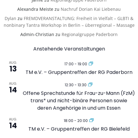
Alexandra Meiste
zu
Nachruf Dorian Kai Liebenau
Dylan
zu
FREMDVERANSTALTUNG: Freiheit in Vielfalt – GLBTI &
nonbinary Tantra Workshop in Berlin – überregional – Massage
Admin-Christian
zu
Regionalgruppe Paderborn
Anstehende Veranstaltungen
AUG.
17:00
-
19:00
13
TM e.V. – Gruppentreffen der RG Paderborn
AUG.
12:30
-
13:30
14
Offene Sprechstunde für Frau-zu-Mann (FzM)
trans* und nicht-binäre Personen sowie
deren Angehörige in und um Essen
AUG.
18:00
-
20:00
14
TM e.V. – Gruppentreffen der RG Bielefeld