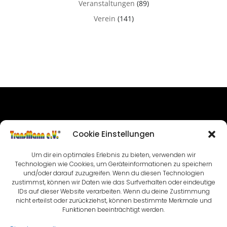
Veranstaltungen
(89)
Verein
(141)
IMPRESSUM
Cookie Einstellungen
NUTZUNGSBEDINGUNGEN & DATENSCHUTZ
Um dir ein optimales Erlebnis zu bieten, verwenden wir
VEREINSSATZUNG
KONTAKT
Technologien wie Cookies, um Geräteinformationen zu speichern
und/oder darauf zuzugreifen. Wenn du diesen Technologien
zustimmst, können wir Daten wie das Surfverhalten oder eindeutige
COOKIE-RICHTLINIE (EU)
IDs auf dieser Website verarbeiten. Wenn du deine Zustimmung
nicht erteilst oder zurückziehst, können bestimmte Merkmale und
Funktionen beeinträchtigt werden.