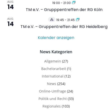
AUG.
19:00
-
21:00
14
TM e.V. – Grupppentreffen der RG Köln
AUG.
19:45
-
21:45
Hybrid
14
Veranstaltung
TM e.V. – Gruppentreffen der RG Heidelberg
Kalender anzeigen
News Kategorien
Allgemein
(27)
Bachelorarbeit
(1)
International
(12)
News
(254)
Online-Umfrage
(24)
Politik und Recht
(33)
Regionales
(103)