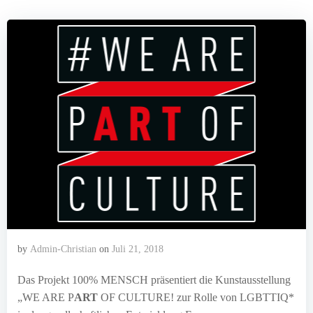
by
Admin-Christian
on
Juli 21, 2018
Das Projekt 100% MENSCH präsentiert die Kunstausstellung
„WE ARE P
ART
OF CULTURE! zur Rolle von LGBTTIQ*