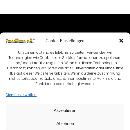
IMPRESSUM
Cookie Einstellungen
NUTZUNGSBEDINGUNGEN & DATENSCHUTZ
Um dir ein optimales Erlebnis zu bieten, verwenden wir
Technologien wie Cookies, um Geräteinformationen zu speichern
VEREINSSATZUNG
KONTAKT
und/oder darauf zuzugreifen. Wenn du diesen Technologien
zustimmst, können wir Daten wie das Surfverhalten oder eindeutige
COOKIE-RICHTLINIE (EU)
IDs auf dieser Website verarbeiten. Wenn du deine Zustimmung
nicht erteilst oder zurückziehst, können bestimmte Merkmale und
Funktionen beeinträchtigt werden.
Dienste verwalten
Akzeptieren
Ablehnen