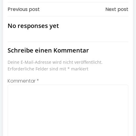
Post
Post
Previous post
Next post
navigation
navigation
No responses yet
Schreibe einen Kommentar
Deine E-Mail-Adresse wird nicht veröffentlicht.
Erforderliche Felder sind mit
*
markiert
Kommentar
*