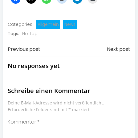
Categories:
Allgemein
News
Tags:
No Tag
Post
Post
Previous post
Next post
navigation
navigation
No responses yet
Schreibe einen Kommentar
Deine E-Mail-Adresse wird nicht veröffentlicht.
Erforderliche Felder sind mit
*
markiert
Kommentar
*