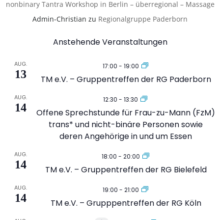
nonbinary Tantra Workshop in Berlin – überregional – Massage
Admin-Christian
zu
Regionalgruppe Paderborn
Anstehende Veranstaltungen
AUG.
17:00
-
19:00
13
TM e.V. – Gruppentreffen der RG Paderborn
AUG.
12:30
-
13:30
14
Offene Sprechstunde für Frau-zu-Mann (FzM)
trans* und nicht-binäre Personen sowie
deren Angehörige in und um Essen
AUG.
18:00
-
20:00
14
TM e.V. – Gruppentreffen der RG Bielefeld
AUG.
19:00
-
21:00
14
TM e.V. – Grupppentreffen der RG Köln