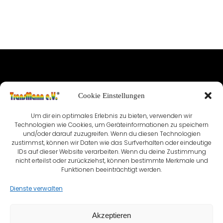
IMPRESSUM
Cookie Einstellungen
NUTZUNGSBEDINGUNGEN & DATENSCHUTZ
Um dir ein optimales Erlebnis zu bieten, verwenden wir
VEREINSSATZUNG
KONTAKT
Technologien wie Cookies, um Geräteinformationen zu speichern
und/oder darauf zuzugreifen. Wenn du diesen Technologien
zustimmst, können wir Daten wie das Surfverhalten oder eindeutige
COOKIE-RICHTLINIE (EU)
IDs auf dieser Website verarbeiten. Wenn du deine Zustimmung
nicht erteilst oder zurückziehst, können bestimmte Merkmale und
Funktionen beeinträchtigt werden.
Dienste verwalten
Akzeptieren