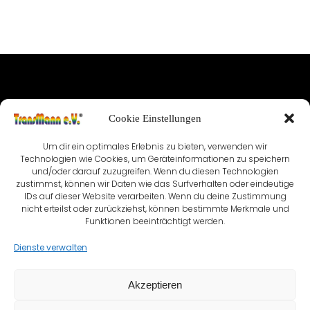
IMPRESSUM
Cookie Einstellungen
NUTZUNGSBEDINGUNGEN & DATENSCHUTZ
Um dir ein optimales Erlebnis zu bieten, verwenden wir
Technologien wie Cookies, um Geräteinformationen zu speichern
VEREINSSATZUNG
KONTAKT
und/oder darauf zuzugreifen. Wenn du diesen Technologien
zustimmst, können wir Daten wie das Surfverhalten oder eindeutige
COOKIE-RICHTLINIE (EU)
IDs auf dieser Website verarbeiten. Wenn du deine Zustimmung
nicht erteilst oder zurückziehst, können bestimmte Merkmale und
Funktionen beeinträchtigt werden.
Dienste verwalten
Akzeptieren