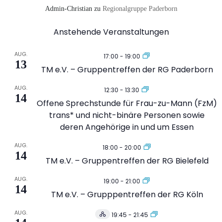
Admin-Christian
zu
Regionalgruppe Paderborn
Anstehende Veranstaltungen
AUG.
17:00
-
19:00
13
TM e.V. – Gruppentreffen der RG Paderborn
AUG.
12:30
-
13:30
14
Offene Sprechstunde für Frau-zu-Mann (FzM)
trans* und nicht-binäre Personen sowie
deren Angehörige in und um Essen
AUG.
18:00
-
20:00
14
TM e.V. – Gruppentreffen der RG Bielefeld
AUG.
19:00
-
21:00
14
TM e.V. – Grupppentreffen der RG Köln
AUG.
19:45
-
21:45
Hybrid